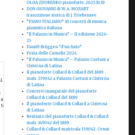
OLGA ZDORENKO pianoforte. 2025.10.19
DON GIOVANNI di W. A. MOZART
trascrizione storica di J. Triebensee
“PIANO ITALIANO” 10 concerti di musica
pianistica italiana
“Il Palazzo in Musica” – II edizione 2024-
25
Daniël Brüggen “d’un fiato”
Festa delle Camelie 2024
“Il Palazzo in Musica” – Palazzo Caetani a
Cisterna di Latina
Il pianoforte Collard & Collard del 1889
matr. 139042 a Palazzo Caetani a Cisterna
al
di Latina
Concerto inaugurale del pianoforte
è
Collard & Collard del 1889
 al
Il pianoforte Collard & Collard a Cisterna
lto
di Latina
Restauro del pianoforte Collard & Collard
matr. 149042 del 1889
Collard & Collard matricola 139042. Cenni