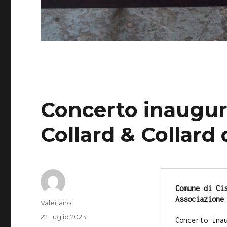
Concerto inaugura
Collard & Collard 
Comune di Ci
Associazione
Autore
Valeriano
Pubblicato
22 Luglio 2023
Concerto ina
il