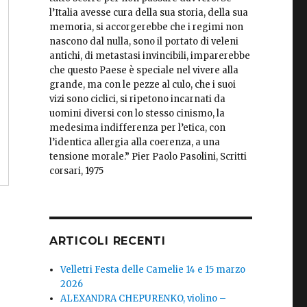
l’Italia avesse cura della sua storia, della sua
memoria, si accorgerebbe che i regimi non
nascono dal nulla, sono il portato di veleni
antichi, di metastasi invincibili, imparerebbe
che questo Paese è speciale nel vivere alla
grande, ma con le pezze al culo, che i suoi
vizi sono ciclici, si ripetono incarnati da
uomini diversi con lo stesso cinismo, la
medesima indifferenza per l’etica, con
l’identica allergia alla coerenza, a una
tensione morale.” Pier Paolo Pasolini, Scritti
corsari, 1975
ARTICOLI RECENTI
Velletri Festa delle Camelie 14 e 15 marzo
2026
ALEXANDRA CHEPURENKO, violino –