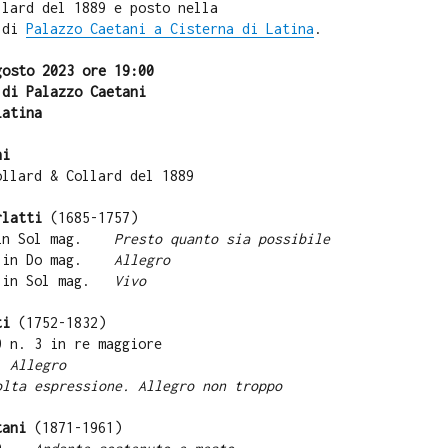
llard del 1889 e posto nella
i di
Palazzo Caetani a Cisterna di Latina
.
gosto 2023 ore 19:00
 di Palazzo Caetani
Latina
ni
ollard & Collard del 1889
rlatti
(1685-1757)
7 in Sol mag.
Presto quanto sia possibile
15 in Do mag.
Allegro
5 in Sol mag.
Vivo
ti
(1752-1832)
0 n. 3 in re maggiore
. Allegro
olta espressione. Allegro non troppo
tani
(1871-1961)