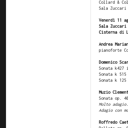
Collard & Co
Sala Zuccar
Venerdì 11 a
Sala Zuccari
Cisterna di 
Andrea Maria
pianoforte C
Domenico Sca
Sonata k42
Sonata k 5
Sonata k 12
Muzio Clemen
Sonata op. 4
Molto adagio
Adagio con m
Roffredo Cae