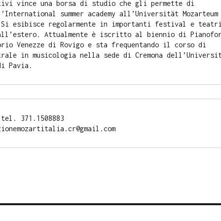
tivi vince una borsa di studio che gli permette di
l’International summer academy all’Universität Mozarteum
Si esibisce regolarmente in importanti festival e teatr
all’estero. Attualmente è iscritto al biennio di Pianofo
orio Venezze di Rovigo e sta frequentando il corso di
trale in musicologia nella sede di Cremona dell’Universi
di Pavia.
 tel. 371.1508883
zionemozartitalia.cr@gmail.com