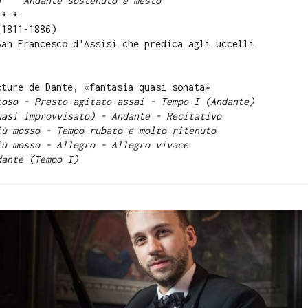
p. 9
Andante sostenuto e mesto
 *
(1811-1886)
 San Francesco d'Assisi che predica agli uccelli
cture de Dante, «fantasia quasi sonata»
toso - Presto agitato assai - Tempo I (Andante)
uasi improvvisato) - Andante - Recitativo
iù mosso - Tempo rubato e molto ritenuto
iù mosso - Allegro - Allegro vivace
dante (Tempo I)