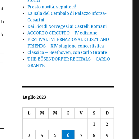
storici
Presto novità, seguiteci!
 di
La Sala del Cembalo di Palazzo Sforza-
i
Cesarini
rte
Dai Fiordi Norvegesi ai Castelli Romani
ACCORTO CIRCUITO – IV edizione
tà
FESTIVAL INTERNAZIONALE LISZT AND
FRIENDS – XIV stagione concertistica
Classico – Beethoven, con Carlo Grante
THE BÖSENDORFER RECITALS – CARLO
GRANTE
Luglio 2023
L
M
M
G
V
S
D
1
2
3
4
5
6
7
8
9