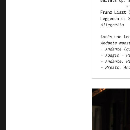
Ballata o
* *
Franz Liszt
Leggenda di
Allegretto
Après une le
Andante maes
- Andante (q
- Adagio - P
- Andante. P
- Presto. An