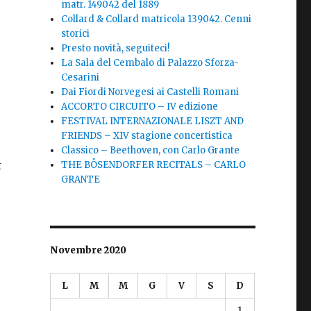
matr. 149042 del 1889
Collard & Collard matricola 139042. Cenni
storici
Presto novità, seguiteci!
La Sala del Cembalo di Palazzo Sforza-
Cesarini
Dai Fiordi Norvegesi ai Castelli Romani
ACCORTO CIRCUITO – IV edizione
FESTIVAL INTERNAZIONALE LISZT AND
FRIENDS – XIV stagione concertistica
Classico – Beethoven, con Carlo Grante
t
THE BÖSENDORFER RECITALS – CARLO
GRANTE
Novembre 2020
L
M
M
G
V
S
D
1