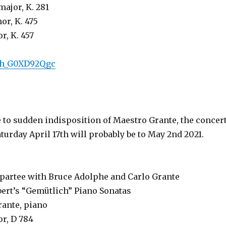
major, K. 281
or, K. 475
r, K. 457
e/h_G0XD92Qgc
 to sudden indisposition of Maestro Grante, the concer
turday April 17th will probably be to May 2nd 2021.
partee with Bruce Adolphe and Carlo Grante
bert’s “Gemütlich” Piano Sonatas
rante, piano
or, D 784