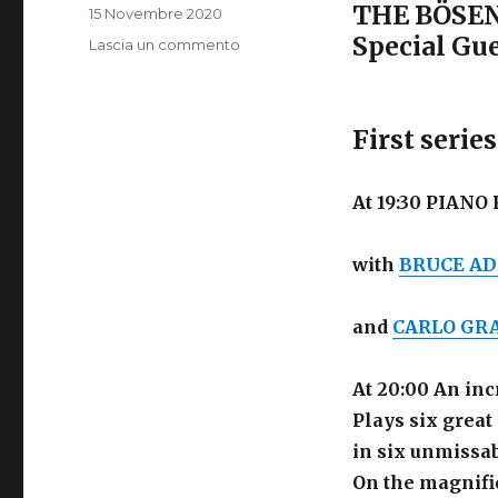
THE BÖSE
Pubblicato
15 Novembre 2020
il
Special G
su
Lascia un commento
THE
BÖSENDORFER
RECITALS
First serie
–
CARLO
GRANTE
At 19:30 PIAN
with
BRUCE A
and
CARLO GR
At 20:00 An inc
Plays six grea
in six unmiss
On the magnif