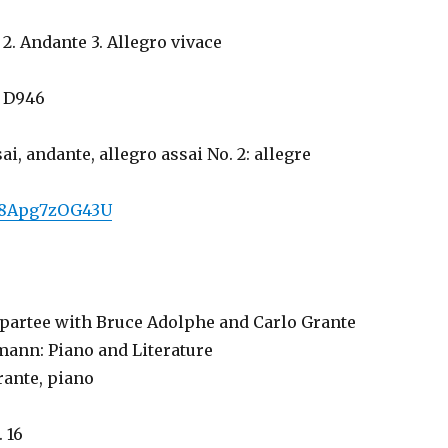
 2. Andante 3. Allegro vivace
, D946
sai, andante, allegro assai No. 2: allegre
e/8Apg7zOG43U
partee with Bruce Adolphe and Carlo Grante
mann: Piano and Literature
rante, piano
 16