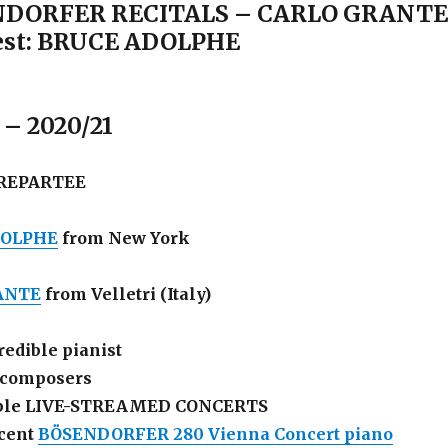
NDORFER RECITALS – CARLO GRANTE
uest: BRUCE ADOLPHE
s – 2020/21
O REPARTEE
DOLPHE
from New York
ANTE
from Velletri (Italy)
redible pianist
t composers
able LIVE-STREAMED CONCERTS
icent
BÖSENDORFER 280 Vienna Concert piano