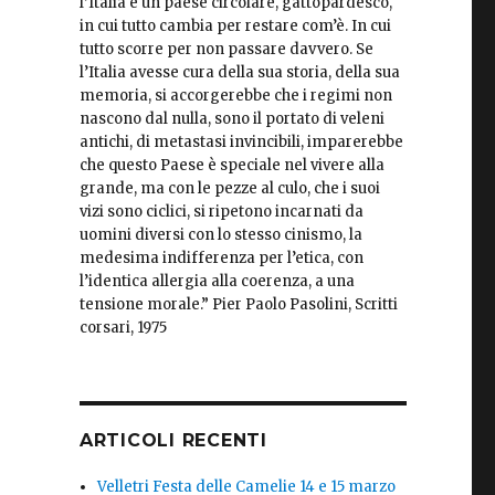
l’Italia è un paese circolare, gattopardesco,
in cui tutto cambia per restare com’è. In cui
tutto scorre per non passare davvero. Se
l’Italia avesse cura della sua storia, della sua
memoria, si accorgerebbe che i regimi non
nascono dal nulla, sono il portato di veleni
antichi, di metastasi invincibili, imparerebbe
che questo Paese è speciale nel vivere alla
grande, ma con le pezze al culo, che i suoi
vizi sono ciclici, si ripetono incarnati da
uomini diversi con lo stesso cinismo, la
medesima indifferenza per l’etica, con
l’identica allergia alla coerenza, a una
tensione morale.” Pier Paolo Pasolini, Scritti
corsari, 1975
ARTICOLI RECENTI
Velletri Festa delle Camelie 14 e 15 marzo