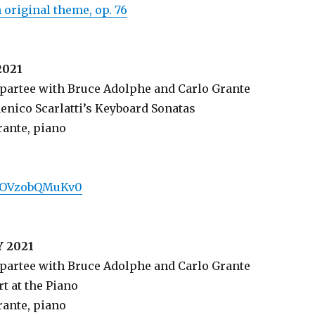
 original theme, op. 76
2021
partee with Bruce Adolphe and Carlo Grante
enico Scarlatti’s Keyboard Sonatas
rante, piano
be/OVzobQMuKv0
 2021
partee with Bruce Adolphe and Carlo Grante
t at the Piano
rante, piano