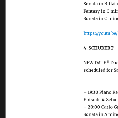
Sonata in B-flat 
Fantasy in C min
Sonata in C mino
https://youtu.b
4. SCHUBERT
NEW DATE !! Due
scheduled for Sa
– 19:30
Piano Re
Episode 4: Schu
– 20:00
Carlo G
Sonata in A min