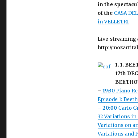
in the spectacu
of the
CASA DEL
in VELLETRI
Live-streaming a
http://mozartita
1.
1. BE
17th DE
BEETHO
–
19:30
Piano Re
Episode 1: Beeth
– 20:00
Carlo G
32 Variations in
Variations on an
Variations and F