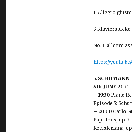
1. Allegro giusto
3 Klavierstücke
No. 1: allegro as
https://youtu.b
5. SCHUMANN
4th JUNE 2021
– 19:30
Piano Re
Episode 5: Schu
– 20:00
Carlo G
Papillons, op. 2
Kreisleriana, op.