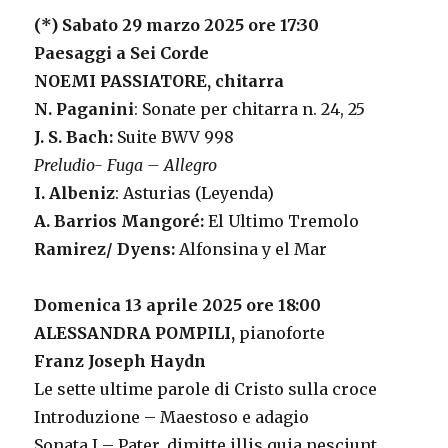
(*) Sabato 29 marzo 2025 ore 17:30
Paesaggi a Sei Corde
NOEMI PASSIATORE, chitarra
N. Paganini
: Sonate per chitarra n. 24, 25
J. S. Bach:
Suite BWV 998
Preludio- Fuga – Allegro
I. Albeniz
: Asturias (Leyenda)
A. Barrios Mangoré:
El Ultimo Tremolo
Ramirez/ Dyens:
Alfonsina y el Mar
Domenica 13 aprile 2025 ore 18:00
ALESSANDRA POMPILI,
pianoforte
Franz Joseph Haydn
Le sette ultime parole di Cristo sulla croce
Introduzione – Maestoso e adagio
Sonata I – Pater, dimitte illis quia nesciunt