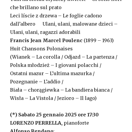
che brillano sul prato
Leci líscie z drzewa – Le foglie cadono
dall’albero Ulani, ulani, malowane dzieci –
Ulani, ulani, ragazzi adorabili
Francis Jean Marcel Poulenc
(1899 – 1963)
Huit Chansons Polonaises
(Wianek – La corolla / Odjazd – La partenza /
Polska młodzież – I giovani polacchi /
Ostatni mazur – L’ultima mazurka /
Pozegnanie – L’addio /
Biała – chorągiewka – La bandiera bianca /
Wisła – La Vistola / Jezioro – Il lago)
(*) Sabato 25 gennaio 2025 ore 17:30
LORENZO PERRELLA,
pianoforte
Alfonso Rendano
: