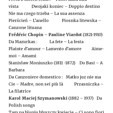
vista Dwojaki koniec – Doppio destino
Nie ma czego trzeba – La sua assenza
Pierścień – L’anello Piosnka litewska –
Canzone lituana
Frédéric Chopin – Pauline Viardot
(1821-1910)
Da Mazurkas : La fete – La festa
Plainte d’amour – Lamento d’amore Aime-
moi – Amami
Stanisław Moniuszko (1811 -1872) Do Basi – A
Barbara
Da Canzoniere domestico : Matko juz nie ma
Cie – Madre, non sei più là Przasniczka –
La filatrice
Karol Maciej Szymanowski
(1882 – 1937) Da
Polish songs
Tam na bloniu blyszczy kwiecie – Ci sono fiori