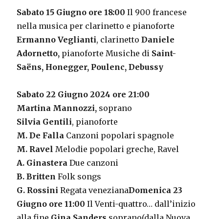
Sabato 15 Giugno ore 18:00
Il 900 francese
nella musica per clarinetto e pianoforte
Ermanno Veglianti
, clarinetto
Daniele
Adornetto,
pianoforte Musiche di
Saint-
Saëns, Honegger, Poulenc, Debussy
Sabato 22 Giugno 2024 ore 21:00
Martina Mannozzi,
soprano
Silvia Gentili
, pianoforte
M. De Falla
Canzoni popolari spagnole
M. Ravel
Melodie popolari greche, Ravel
A. Ginastera
Due canzoni
B. Britten
Folk songs
G. Rossini
Regata veneziana
Domenica 23
Giugno ore 11:00
Il Venti-quattro… dall’inizio
alla fine
Gina Sanders,
soprano(dalla Nuova