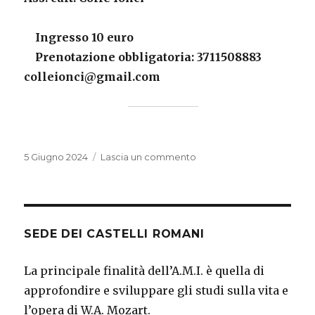
Ingresso 10 euro
Prenotazione obbligatoria: 3711508883
colleionci@gmail.com
Pubblicato
su
5 Giugno 2024
Lascia un commento
il
“Il
Palazzo
in
Musica”
–
SEDE DEI CASTELLI ROMANI
II
edizione
La principale finalità dell’A.M.I. è quella di
2024-
approfondire e sviluppare gli studi sulla vita e
25
l’opera di W.A. Mozart.