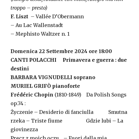
troppo – presto)
F. Liszt
– Vallée D’Obermann
– Au Lac Wallenstadt
– Mephisto Waltzer n. 1
Domenica 22 Settembre 2024 ore 18:00
CANTI POLACCHI Primavera e guerra : due
destini
BARBARA VIGNUDELLI soprano
MURIEL GRIFÒ pianoforte
Frédéric Chopin
(1810-1849) Da Polish Songs
op.74 :
Życzenie – Desiderio di fanciulla Smutna
rzeka – Triste fiume Gdzie lubi – La
giovinezza
Precz z moich oczu… – Fuori dalla mia