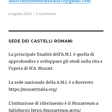
associazionemozartitalia.cr@gmail.com
Pubblicato
su
6 Agosto 2020
2 commenti
il
IL
SENTIMENTO
NEL
TEMPO
SEDE DEI CASTELLI ROMANI
La principale finalità dell’A.M.I. è quella di
approfondire e sviluppare gli studi sulla vita e
l’opera di W.A. Mozart.
La sede nazionale della A.M.I. è a Rovereto
https://mozartitalia.org/
L’istituzione di riferimento è il Mozarteum a
Salisburgo https://mozarteum.at/en/